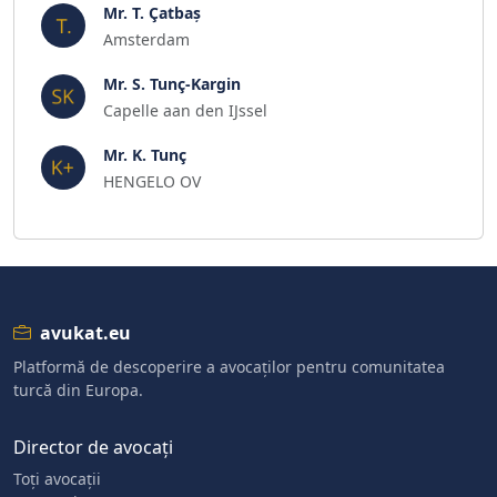
Mr. T. Çatbaş
Amsterdam
Mr. S. Tunç-Kargin
Capelle aan den IJssel
Mr. K. Tunç
HENGELO OV
avukat.eu
Platformă de descoperire a avocaților pentru comunitatea
turcă din Europa.
Director de avocați
Toți avocații