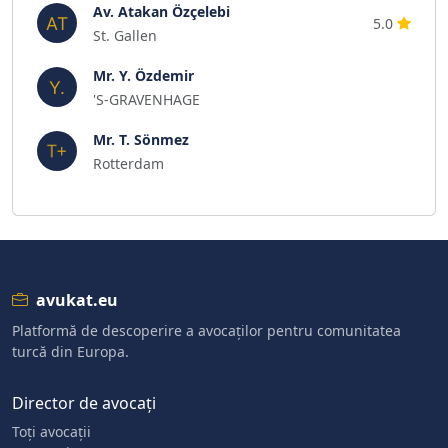
Av. Atakan Özçelebi
5.0
St. Gallen
Mr. Y. Özdemir
'S-GRAVENHAGE
Mr. T. Sönmez
Rotterdam
avukat.eu
Platformă de descoperire a avocaților pentru comunitatea
turcă din Europa.
Director de avocați
Toți avocații