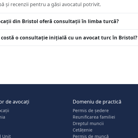
bă și recenzii pentru a găsi avocatul potrivit.
cații din Bristol oferă consultații în limba turcă?
 costă o consultație inițială cu un avocat turc în Bristol?
or de avocați
Domeniu de practică
cații
Permis de ședere
nia
Reunificarea familiei
Dreptul muncii
Cetățenie
 Unit
Permis de muncă