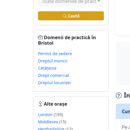
Toate domeniile de practică
Caută
Domenii de practică în
Bristol
Permis de ședere
Dreptul muncii
Cetățenie
Drept comercial
Dreptul locuinței
În
Alte orașe
Cum
London
(195)
Middlesex
(15)
Pe 
Hertfordshire
(12)