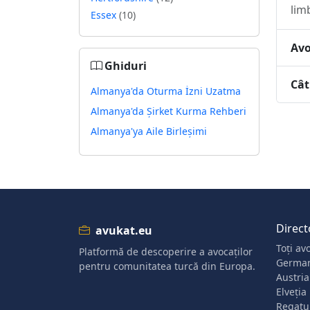
lim
Essex
(10)
Avo
Ghiduri
Cât
Almanya'da Oturma İzni Uzatma
Almanya'da Şirket Kurma Rehberi
Almanya'ya Aile Birleşimi
Direct
avukat.eu
Toți avo
Platformă de descoperire a avocaților
Germa
pentru comunitatea turcă din Europa.
Austria
Elveția
Regatul