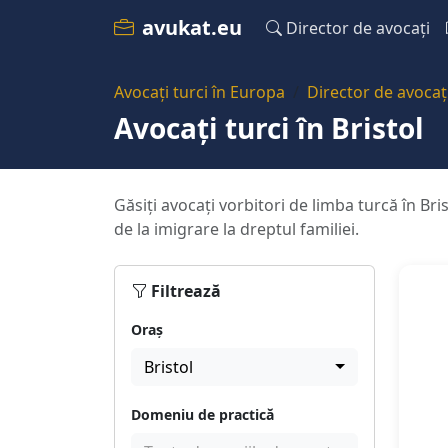
avukat.eu
Director de avocați
Avocați turci în Europa
Director de avocaț
Avocați turci în Bristol
Găsiți avocați vorbitori de limba turcă în Bri
de la imigrare la dreptul familiei.
Filtrează
Oraș
Bristol
Domeniu de practică