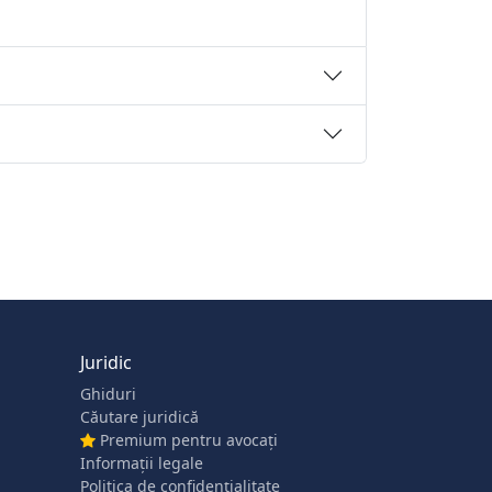
Juridic
Ghiduri
Căutare juridică
Premium pentru avocați
Informații legale
Politica de confidențialitate