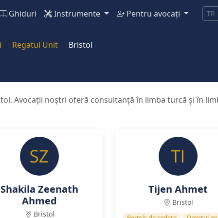
Ghiduri
Instrumente
Pentru avocați
TR
i
Regatul Unit
Bristol
stol. Avocații noștri oferă consultanță în limba turcă și în l
Shakila Zeenath
Tijen Ahmet
Ahmed
Bristol
Bristol
Permis de ședere
Dreptul mu