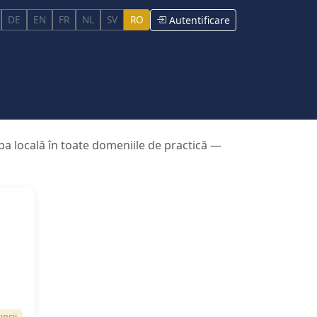
DE
EN
FR
NL
SV
RO
Autentificare
imba locală în toate domeniile de practică —
ncii