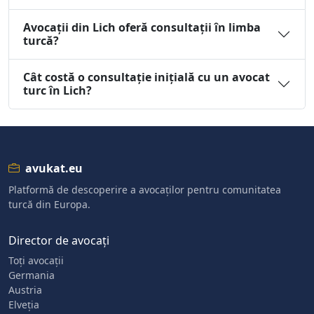
Avocații din Lich oferă consultații în limba
turcă?
Cât costă o consultație inițială cu un avocat
turc în Lich?
avukat.eu
Platformă de descoperire a avocaților pentru comunitatea
turcă din Europa.
Director de avocați
Toți avocații
Germania
Austria
Elveția