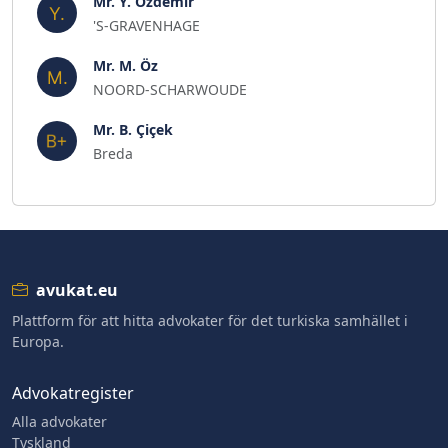
Mr. Y. Özdemir
'S-GRAVENHAGE
Mr. M. Öz
NOORD-SCHARWOUDE
Mr. B. Çiçek
Breda
avukat.eu
Plattform för att hitta advokater för det turkiska samhället i
Europa.
Advokatregister
Alla advokater
Tyskland