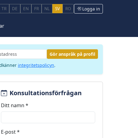
TR
DE
EN
FR
NL
SV
RO
Logga in
ar
Gör anspråk på profil
odkänner
integritetspolicyn
.
Konsultationsförfrågan
Ditt namn *
E-post *