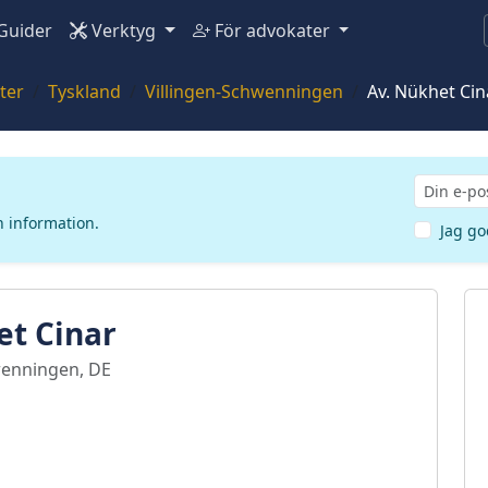
Guider
Verktyg
För advokater
ter
Tyskland
Villingen-Schwenningen
Av. Nükhet Cin
n information.
Jag g
et Cinar
wenningen, DE