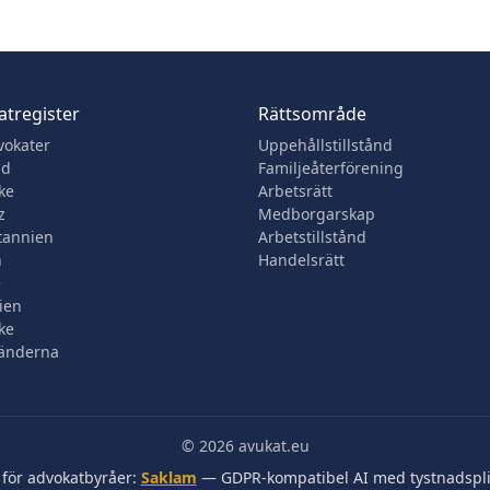
tregister
Rättsområde
vokater
Uppehållstillstånd
nd
Familjeåterförening
ke
Arbetsrätt
z
Medborgarskap
tannien
Arbetstillstånd
n
Handelsrätt
e
ien
ke
änderna
© 2026 avukat.eu
 för advokatbyråer:
Saklam
— GDPR-kompatibel AI med tystnadspli