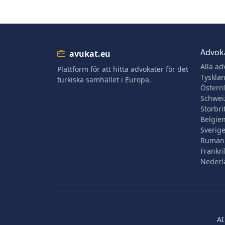
Advoka
avukat.eu
Alla ad
Plattform för att hitta advokater för det
Tyskla
turkiska samhället i Europa.
Österri
Schwei
Storbri
Belgie
Sverig
Rumän
Frankri
Nederl
AI