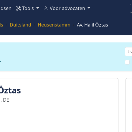
idsen
Tools
Voor advocaten
ds
Duitsland
Heusenstamm
Av. Halil Öztas
.
 Öztas
, DE