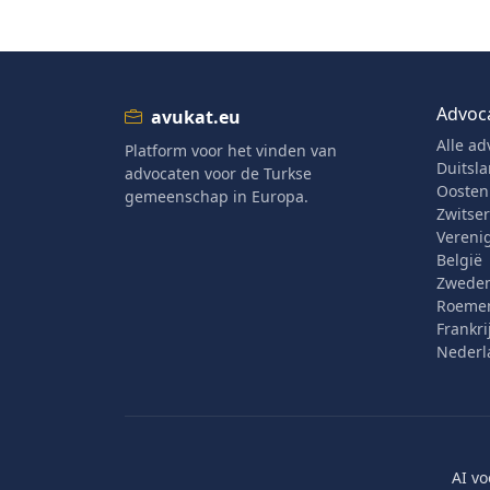
Advoc
avukat.eu
Alle ad
Platform voor het vinden van
Duitsl
advocaten voor de Turkse
Oostenr
gemeenschap in Europa.
Zwitse
Verenig
België
Zwede
Roeme
Frankri
Nederl
AI v