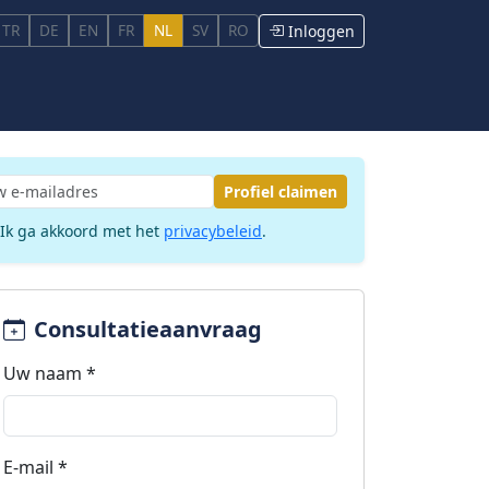
TR
DE
EN
FR
NL
SV
RO
Inloggen
Profiel claimen
Ik ga akkoord met het
privacybeleid
.
Consultatieaanvraag
Uw naam *
E-mail *