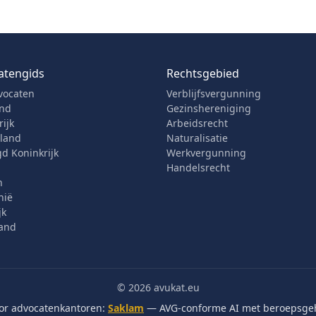
atengids
Rechtsgebied
vocaten
Verblijfsvergunning
and
Gezinshereniging
ijk
Arbeidsrecht
rland
Naturalisatie
d Koninkrijk
Werkvergunning
Handelsrecht
n
nië
jk
and
© 2026 avukat.eu
oor advocatenkantoren:
Saklam
— AVG-conforme AI met beroepsge