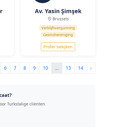
r
Av. Yasin Şimşek
Brussels
Verblijfsvergunning
Gezinshereniging
Profiel bekijken
6
7
8
9
10
...
13
14
›
caat?
or Turkstalige cliënten.