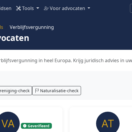
idsen
Tools
Voor advocaten
ds
Verblijfsvergunning
vocaten
lijfsvergunning in heel Europa. Krijg juridisch advies in uw
reniging-check
Naturalisatie-check
Geverifieerd