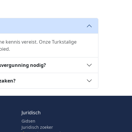
he kennis vereist. Onze Turkstalige
bied.
fsvergunning nodig?
 zaken?
Juridisch
Gidsen
Juridisch zoeker