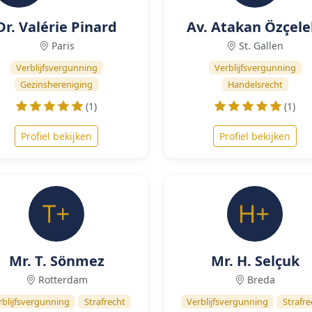
Dr. Valérie Pinard
Av. Atakan Özçele
Paris
St. Gallen
Verblijfsvergunning
Verblijfsvergunning
Gezinshereniging
Handelsrecht
(1)
(1)
Profiel bekijken
Profiel bekijken
Mr. T. Sönmez
Mr. H. Selçuk
Rotterdam
Breda
rblijfsvergunning
Strafrecht
Verblijfsvergunning
Strafre