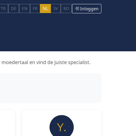
TR
DE
EN
FR
NL
SV
RO
Inloggen
 moedertaal en vind de juiste specialist.