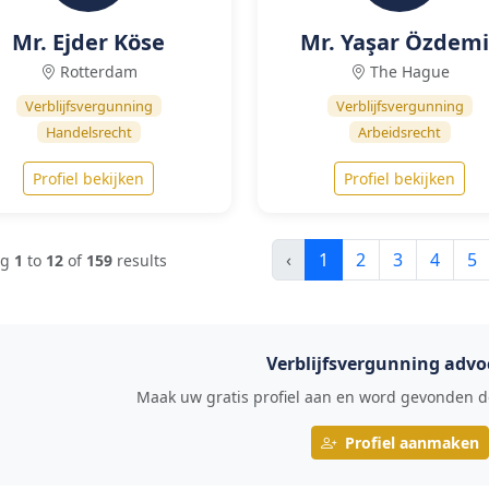
Mr. Ejder Köse
Mr. Yaşar Özdemi
Rotterdam
The Hague
Verblijfsvergunning
Verblijfsvergunning
Handelsrecht
Arbeidsrecht
Profiel bekijken
Profiel bekijken
‹
1
2
3
4
5
ng
1
to
12
of
159
results
Verblijfsvergunning advo
Maak uw gratis profiel aan en word gevonden do
Profiel aanmaken