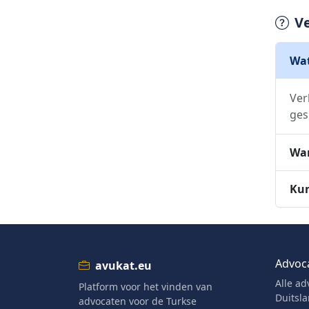
V
Wat
Ver
ges
Wan
Kun
Advoc
avukat.eu
Alle ad
Platform voor het vinden van
Duitsl
advocaten voor de Turkse