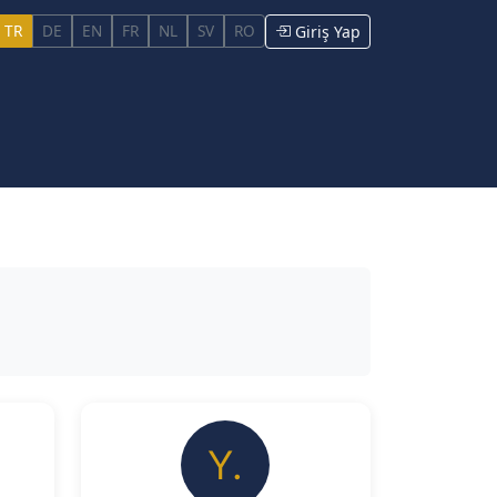
TR
DE
EN
FR
NL
SV
RO
Giriş Yap