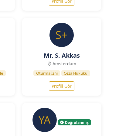
Profili Gör
Mr. S. Akkas
Amsterdam
le
Oturma İzni
Ceza Hukuku
Profili Gör
Doğrulanmış