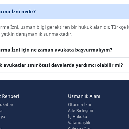
rma İzni nedir?
rma İzni, uzman bilgi gerektiren bir hukuk alanıdır. Türkç
e yetkin danışmanlık sunmaktadır.
rma İzni için ne zaman avukata başvurmalıyım?
k avukatlar sınır ötesi davalarda yardımcı olabilir mi?
t Rehberi
Uzmanlık Alanı
ukatlar
Oturma İzni
ya
Aile Birleşimi
rya
İş Hukuku
Vatandaşlık
re
Çalışma İzni