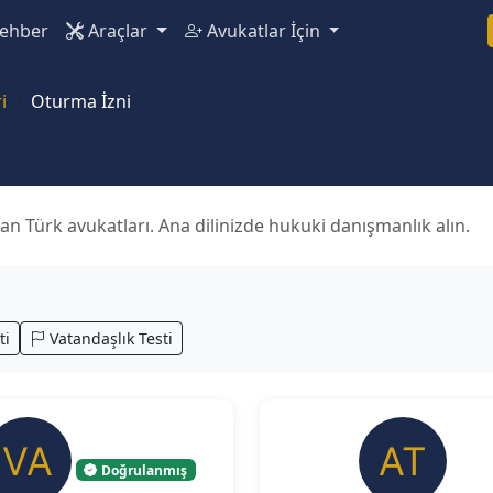
ehber
Araçlar
Avukatlar İçin
i
Oturma İzni
 Türk avukatları. Ana dilinizde hukuki danışmanlık alın.
ti
Vatandaşlık Testi
Doğrulanmış