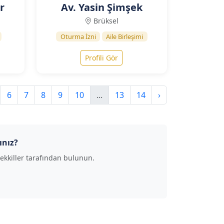
r
Av. Yasin Şimşek
Brüksel
Oturma İzni
Aile Birleşimi
Profili Gör
6
7
8
9
10
...
13
14
›
ınız?
ekkiller tarafından bulunun.