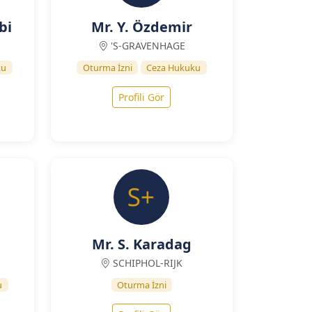
bi
Mr. Y. Özdemir
'S-GRAVENHAGE
ku
Oturma İzni
Ceza Hukuku
Profili Gör
Mr. S. Karadag
SCHIPHOL-RIJK
u
Oturma İzni