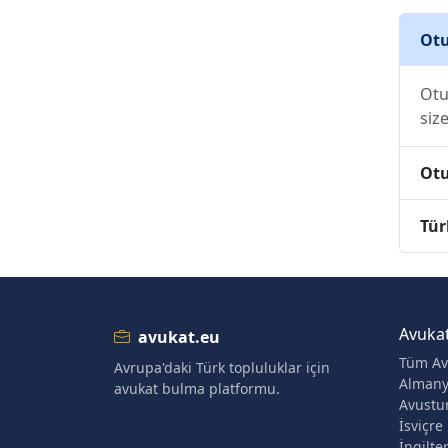
Otu
Otu
siz
Otu
Tür
Avuka
avukat.eu
Tüm Av
Avrupa'daki Türk topluluklar için
Alman
avukat bulma platformu.
Avustu
İsviçre
İngilte