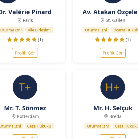
Dr. Valérie Pinard
Av. Atakan Özçele
Paris
St. Gallen
Oturma İzni
Aile Birleşimi
Oturma İzni
Ticaret Huku
(1)
(1)
Profili Gör
Profili Gör
Mr. T. Sönmez
Mr. H. Selçuk
Rotterdam
Breda
Oturma İzni
Ceza Hukuku
Oturma İzni
Ceza Hukuk