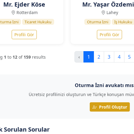
Mr. Ejder Köse
Mr. Yaşar Özdemi
Rotterdam
Lahey
turma İzni
Ticaret Hukuku
Oturma İzni
İş Hukuku
Profili Gör
Profili Gör
‹
1
2
3
4
5
ng
1
to
12
of
159
results
Oturma İzni avukatı mıs
Ücretsiz profilinizi oluşturun ve Türkçe konuşan müv
Profil Oluştur
k Sorulan Sorular