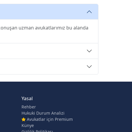
e konuşan uzman avukatlarımız bu alanda
Yasal
Rehber
Hukuki Durum Analizi
Avukatlar için Premium
Künye
Gizlilik Politikası