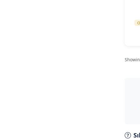
O
Showi
Sı