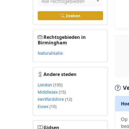
Alle rechtsgebieden
Zoeken
Rechtsgebieden in
Birmingham
Naturalisatie
Andere steden
London
(195)
V
Middlesex
(15)
Hertfordshire
(12)
Hoe
Essex
(10)
Op 
beo
Gidsen