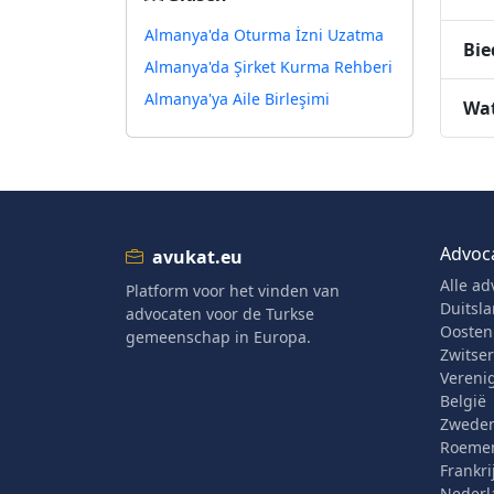
Almanya'da Oturma İzni Uzatma
Bie
Almanya'da Şirket Kurma Rehberi
Almanya'ya Aile Birleşimi
Wat
Advoc
avukat.eu
Alle ad
Platform voor het vinden van
Duitsl
advocaten voor de Turkse
Oostenr
gemeenschap in Europa.
Zwitse
Verenig
België
Zwede
Roeme
Frankri
Nederl