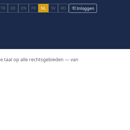
TR
DE
EN
FR
NL
SV
RO
Inloggen
e taal op alle rechtsgebieden — van