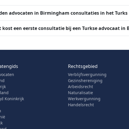
den advocaten in Birmingham consultaties in het Turks
 kost een eerste consultatie bij een Turkse advocaat i
atengids
Rechtsgebied
vocaten
Verblijfsvergunning
and
Gezinshereniging
ijk
Arbeidsrecht
rland
Naturalisatie
d Koninkrijk
Werkvergunning
Handelsrecht
n
nië
jk
and