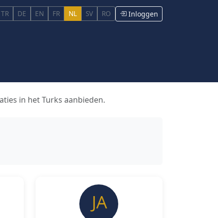
TR
DE
EN
FR
NL
SV
RO
Inloggen
aties in het Turks aanbieden.