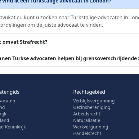
 vind ik een Turkstalige advocaat in London?
avukat.eu kunt u zoeken naar Turkstalige advocaten in Londo
ordelingen om de juiste advocaat te vinden.
 omvat Strafrecht?
nen Turkse advocaten helpen bij grensoverschrijdende
atengids
Rechtsgebied
vocaten
Verblijfsvergunning
and
Gezinshereniging
ijk
Arbeidsrecht
rland
Naturalisatie
d Koninkrijk
Werkvergunning
Handelsrecht