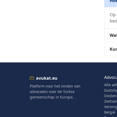
Hoe
Op 
beo
Wat
Kun
Advoc
avukat.eu
Alle ad
Platform voor het vinden van
Duitsl
advocaten voor de Turkse
Oostenr
gemeenschap in Europa.
Zwitse
Verenig
België