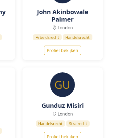
hy
John Akinbowale
Palmer
London
Arbeidsrecht
Handelsrecht
Profiel bekijken
Gunduz Misiri
London
Handelsrecht
Strafrecht
Profiel bekijken