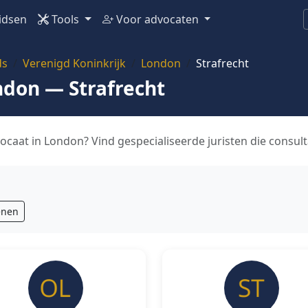
idsen
Tools
Voor advocaten
ds
Verenigd Koninkrijk
London
Strafrecht
ndon — Strafrecht
ocaat in London? Vind gespecialiseerde juristen die consult
enen