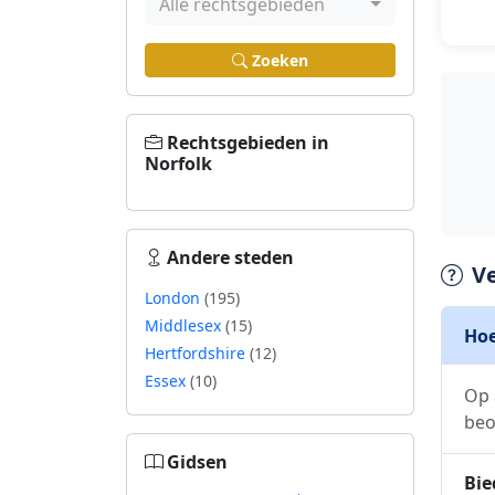
Alle rechtsgebieden
Zoeken
Rechtsgebieden in
Norfolk
Andere steden
V
London
(195)
Middlesex
(15)
Hoe
Hertfordshire
(12)
Essex
(10)
Op 
beo
Gidsen
Bie