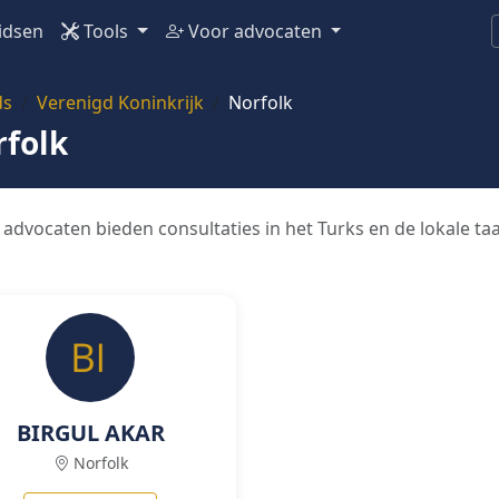
idsen
Tools
Voor advocaten
ds
Verenigd Koninkrijk
Norfolk
rfolk
 advocaten bieden consultaties in het Turks en de lokale ta
BIRGUL AKAR
Norfolk