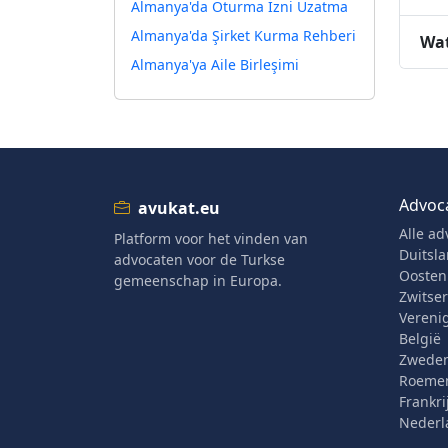
Almanya'da Oturma İzni Uzatma
Almanya'da Şirket Kurma Rehberi
Wat
Almanya'ya Aile Birleşimi
Advoc
avukat.eu
Alle ad
Platform voor het vinden van
Duitsl
advocaten voor de Turkse
Oostenr
gemeenschap in Europa.
Zwitse
Verenig
België
Zwede
Roeme
Frankri
Nederl