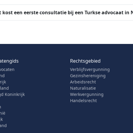
 kost een eerste consultatie bij een Turkse advocaat in 
atengids
Rechtsgebied
vocaten
Verblijfsvergunning
and
Gezinshereniging
ijk
Arbeidsrecht
rland
Naturalisatie
d Koninkrijk
Werkvergunning
Handelsrecht
n
nië
jk
and