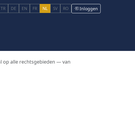
TR
DE
EN
FR
NL
SV
RO
Inloggen
al op alle rechtsgebieden — van