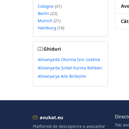
Avo
Cologne
(31)
Berlin
(22)
Munich
(21)
Cât
Hamburg
(16)
Ghiduri
Almanya'da Oturma İzni Uzatma
Almanya'da Şirket Kurma Rehberi
Almanya'ya Aile Birleşimi
Direct
avukat.eu
Toți avo
Platformă de descoperire a avocaților