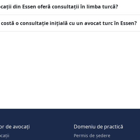
cații din Essen oferă consultații în limba turcă?
 costă o consultație inițială cu un avocat turc în Essen?
or de avocați
Domeniu de practică
cații
Permis de ședere