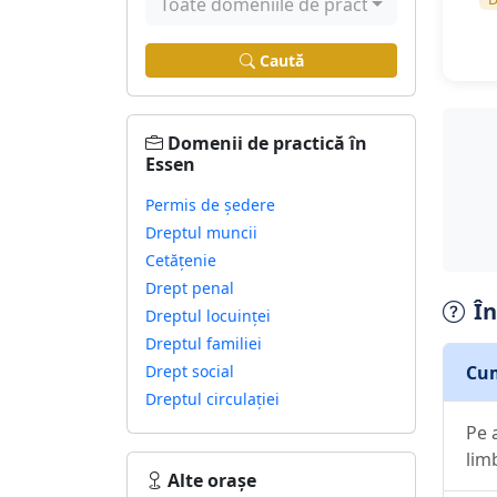
Toate domeniile de practică
Caută
Domenii de practică în
Essen
Permis de ședere
Dreptul muncii
Cetățenie
Drept penal
În
Dreptul locuinței
Dreptul familiei
Cum
Drept social
Dreptul circulației
Pe 
lim
Alte orașe