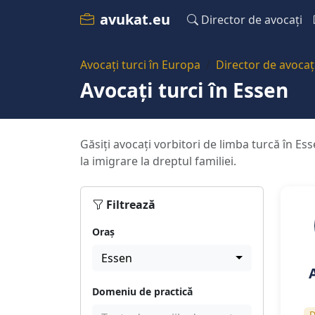
avukat.eu
Director de avocați
Avocați turci în Europa
Director de avocaț
Avocați turci în Essen
Găsiți avocați vorbitori de limba turcă în Es
la imigrare la dreptul familiei.
Filtrează
Oraș
Essen
Domeniu de practică
D