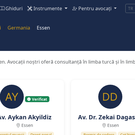
Ghiduri
Instrumente
Pentru avocați
TR
i
Germania
Essen
sen. Avocații noștri oferă consultanță în limba turcă și în li
Verificat
Av. Aykan Akyildiz
Av. Dr. Zekai Daga
Essen
Essen
reptul muncii
Drept penal
Permis de ședere
Cetățen