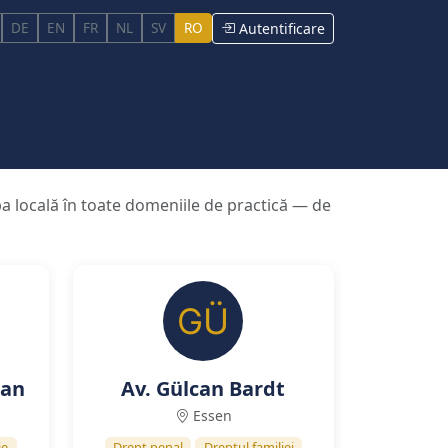
DE
EN
FR
NL
SV
RO
Autentificare
mba locală în toate domeniile de practică — de
san
Av. Gülcan Bardt
Essen
ie
Drept penal
Dreptul familiei