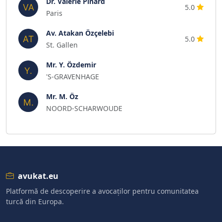
Dr. Valérie Pinard
5.0
Paris
Av. Atakan Özçelebi
5.0
St. Gallen
Mr. Y. Özdemir
'S-GRAVENHAGE
Mr. M. Öz
NOORD-SCHARWOUDE
avukat.eu
Platformă de descoperire a avocaților pentru comunitatea
turcă din Europa.