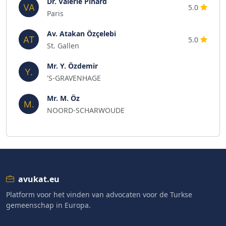
Dr. Valérie Pinard
5.0
Paris
Av. Atakan Özçelebi
5.0
St. Gallen
Mr. Y. Özdemir
'S-GRAVENHAGE
Mr. M. Öz
NOORD-SCHARWOUDE
avukat.eu
Platform voor het vinden van advocaten voor de Turkse
gemeenschap in Europa.