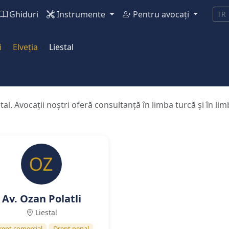
Ghiduri
Instrumente
Pentru avocați
TR
i
Elveția
Liestal
stal. Avocații noștri oferă consultanță în limba turcă și în l
Av. Ozan Polatli
Liestal
rept comercial
Drept penal