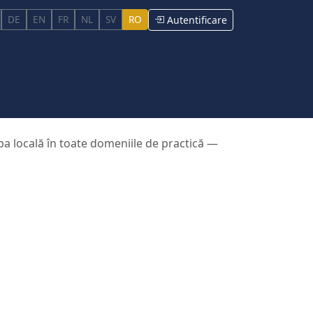
DE
EN
FR
NL
SV
RO
Autentificare
imba locală în toate domeniile de practică —