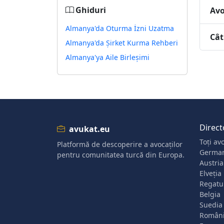
Ghiduri
Avo
Almanya'da Oturma İzni Uzatma
Cât
Almanya'da Şirket Kurma Rehberi
Almanya'ya Aile Birleşimi
Direct
avukat.eu
Toți avo
Platformă de descoperire a avocaților
Germa
pentru comunitatea turcă din Europa.
Austria
Elveția
Regatul
Belgia
Suedia
Român