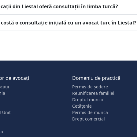
cații din Liestal oferă consultații în limba turcă?
 costă o consultație inițială cu un avocat turc în Liestal?
or de avocați
Domeniu de practică
cații
Permis de ședere
nia
Reunificarea familiei
Dreptul muncii
Cetățenie
 Unit
Permis de muncă
Drept comercial
ia