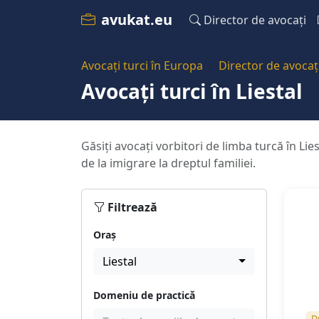
avukat.eu
Director de avocați
Avocați turci în Europa
Director de avocaț
Avocați turci în Liestal
Găsiți avocați vorbitori de limba turcă în Lie
de la imigrare la dreptul familiei.
Filtrează
Oraș
Liestal
Domeniu de practică
D