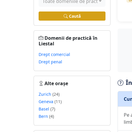
Toate domeniile de practică
Caută
Domenii de practică în
Liestal
Drept comercial
Drept penal
În
Alte orașe
Zurich
(24)
Cum
Geneva
(11)
Basel
(7)
Pe 
Bern
(4)
lim