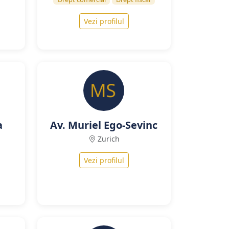
Vezi profilul
a
Av. Muriel Ego-Sevinc
Zurich
Vezi profilul