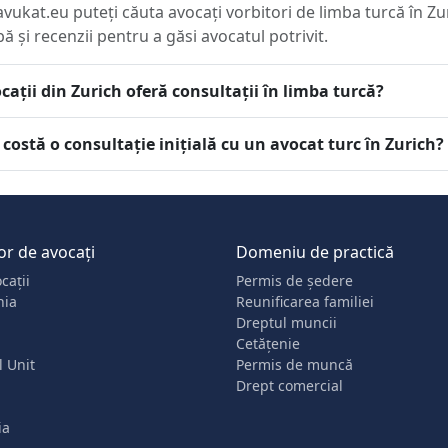
avukat.eu puteți căuta avocați vorbitori de limba turcă în Zu
bă și recenzii pentru a găsi avocatul potrivit.
cații din Zurich oferă consultații în limba turcă?
 costă o consultație inițială cu un avocat turc în Zurich?
or de avocați
Domeniu de practică
cații
Permis de ședere
nia
Reunificarea familiei
Dreptul muncii
Cetățenie
 Unit
Permis de muncă
Drept comercial
ia