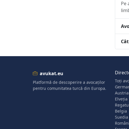
Pe 
lim
Avo
Cât
Direct
avukat.eu
Toți avo
Platformă de descoperire a avocaților
Germa
pentru comunitatea turcă din Europa.
Austria
Elveția
Regatul
Belgia
Suedia
Român