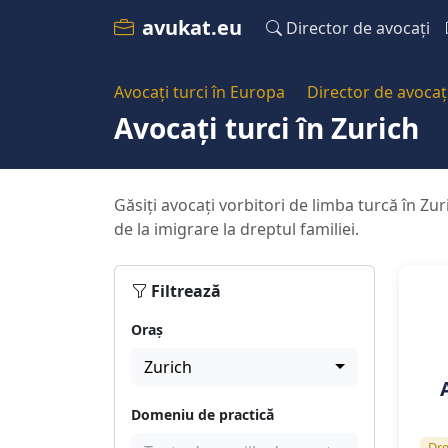
avukat.eu
Director de avocați
Avocați turci în Europa
Director de avocaț
Avocați turci în Zurich
Găsiți avocați vorbitori de limba turcă în Zur
de la imigrare la dreptul familiei.
Filtrează
Oraș
Zurich
Domeniu de practică
Dre