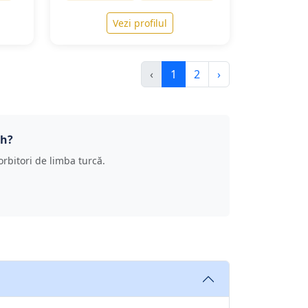
Vezi profilul
‹
1
2
›
ch?
 vorbitori de limba turcă.