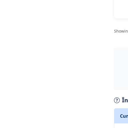
Showi
În
Cum