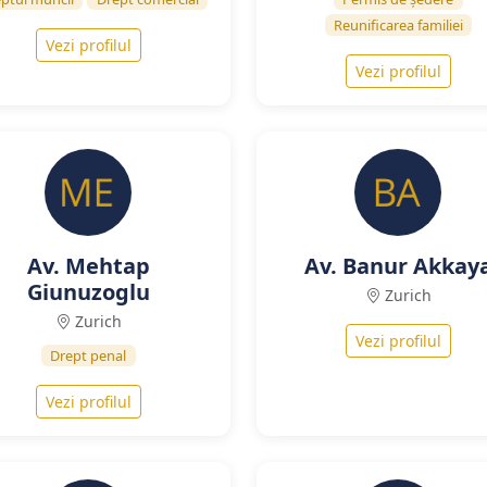
Reunificarea familiei
Vezi profilul
Vezi profilul
Av. Mehtap
Av. Banur Akkay
Giunuzoglu
Zurich
Zurich
Vezi profilul
Drept penal
Vezi profilul