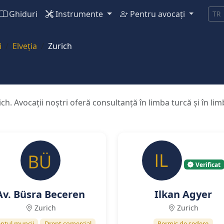
Ghiduri
Instrumente
Pentru avocați
TR
i
Elveția
Zurich
ich. Avocații noștri oferă consultanță în limba turcă și în l
Verificat
Av. Büsra Beceren
Ilkan Agyer
Zurich
Zurich
ptul muncii
Drept comercial
Permis de ședere