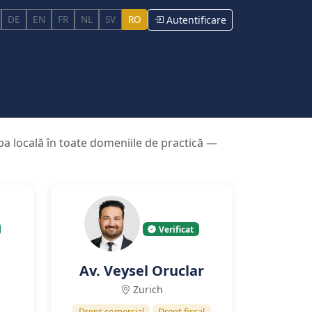
DE
EN
FR
NL
SV
RO
Autentificare
imba locală în toate domeniile de practică —
Verificat
Av. Veysel Oruclar
Zurich
Drept comercial
Drept fiscal