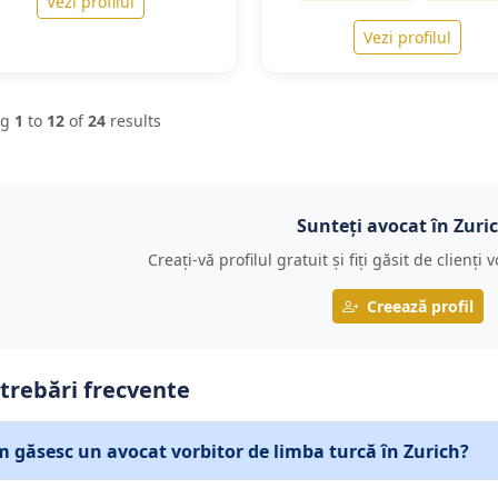
Vezi profilul
Vezi profilul
ng
1
to
12
of
24
results
Sunteți avocat în Zuri
Creați-vă profilul gratuit și fiți găsit de clienți
Creează profil
trebări frecvente
 găsesc un avocat vorbitor de limba turcă în Zurich?