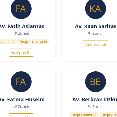
Av. Fatih Aslantas
Av. Kaan Saritas
Zurich
Zurich
ept penal
Dreptul circulației
Vezi profilul
Vezi profilul
Av. Fatma Huseini
Av. Berkcan Özku
Zurich
Zurich
Drept comercial
Drept pen