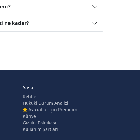
r mu?
ti ne kadar?
Yasal
Rehber
Hukuki Durum Analizi
Avukatlar için Premium
Künye
Gizlilik Politikası
Kullanım Şartları