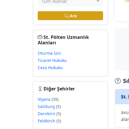
Tüm Alanlar
Ara
St. Pölten Uzmanlık
Alanları
Oturma İzni
Ticaret Hukuku
Ceza Hukuku
Sı
Diğer Şehirler
St.
Viyana
(39)
Salzburg
(5)
avu
Dornbirn
(5)
ala
Feldkirch
(5)