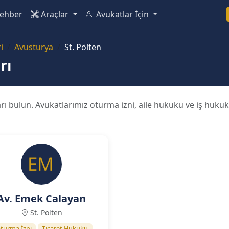
ehber
Araçlar
Avukatlar İçin
i
Avusturya
St. Pölten
rı
rı bulun. Avukatlarımız oturma izni, aile hukuku ve iş huku
Av. Emek Calayan
St. Pölten
turma İzni
Ticaret Hukuku