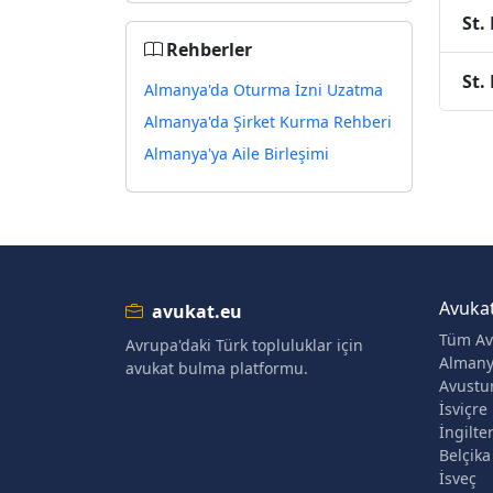
St.
Rehberler
St.
Almanya'da Oturma İzni Uzatma
Almanya'da Şirket Kurma Rehberi
Almanya'ya Aile Birleşimi
Avuka
avukat.eu
Tüm Av
Avrupa'daki Türk topluluklar için
Alman
avukat bulma platformu.
Avustu
İsviçre
İngilte
Belçika
İsveç