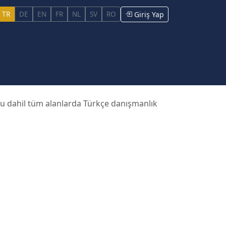
TR
DE
EN
FR
NL
SV
RO
Giriş Yap
ku dahil tüm alanlarda Türkçe danışmanlık