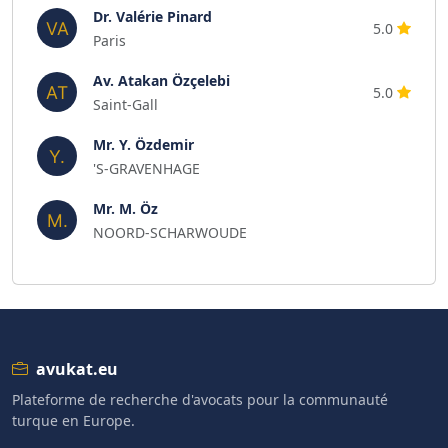
Dr. Valérie Pinard
5.0
Paris
Av. Atakan Özçelebi
5.0
Saint-Gall
Mr. Y. Özdemir
'S-GRAVENHAGE
Mr. M. Öz
NOORD-SCHARWOUDE
avukat.eu
Plateforme de recherche d'avocats pour la communauté
turque en Europe.