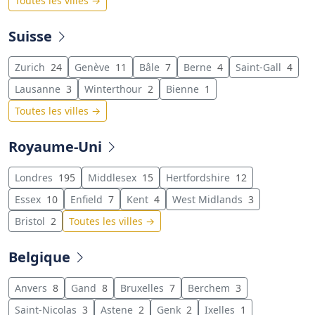
Toutes les villes →
Suisse
Zurich
24
Genève
11
Bâle
7
Berne
4
Saint-Gall
4
Lausanne
3
Winterthour
2
Bienne
1
Toutes les villes →
Royaume-Uni
Londres
195
Middlesex
15
Hertfordshire
12
Essex
10
Enfield
7
Kent
4
West Midlands
3
Bristol
2
Toutes les villes →
Belgique
Anvers
8
Gand
8
Bruxelles
7
Berchem
3
Saint-Nicolas
3
Astene
2
Genk
2
Ixelles
1