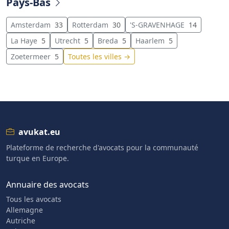
Pays-Bas
Amsterdam
33
Rotterdam
30
'S-GRAVENHAGE
14
La Haye
5
Utrecht
5
Breda
5
Haarlem
5
Zoetermeer
5
Toutes les villes →
avukat.eu
Plateforme de recherche d'avocats pour la communauté
turque en Europe.
Annuaire des avocats
Tous les avocats
Allemagne
Autriche