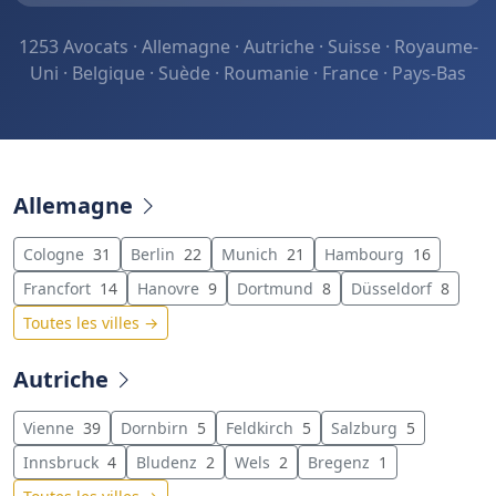
1253 Avocats · Allemagne · Autriche · Suisse · Royaume-
Uni · Belgique · Suède · Roumanie · France · Pays-Bas
Allemagne
Cologne
31
Berlin
22
Munich
21
Hambourg
16
Francfort
14
Hanovre
9
Dortmund
8
Düsseldorf
8
Toutes les villes →
Autriche
Vienne
39
Dornbirn
5
Feldkirch
5
Salzburg
5
Innsbruck
4
Bludenz
2
Wels
2
Bregenz
1