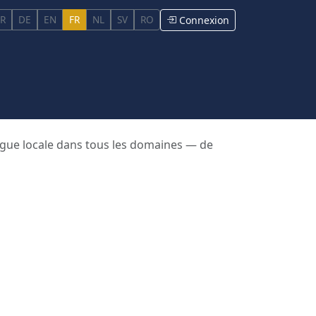
R
DE
EN
FR
NL
SV
RO
Connexion
angue locale dans tous les domaines — de