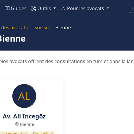
Guides
Outils
Pour les avocats
T
 des avocats
Suisse
Bienne
Bienne
os avocats offrent des consultations en turc et dans la l
Av. Ali Incegöz
Bienne
oit commercial
Droit pénal