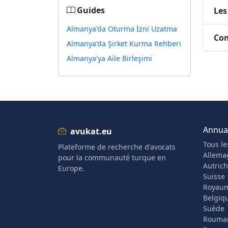
Guides
Les
Almanya'da Oturma İzni Uzatma
Com
Almanya'da Şirket Kurma Rehberi
Almanya'ya Aile Birleşimi
Annuai
avukat.eu
Tous le
Plateforme de recherche d'avocats
Allema
pour la communauté turque en
Autric
Europe.
Suisse
Royau
Belgiq
Suède
Rouma