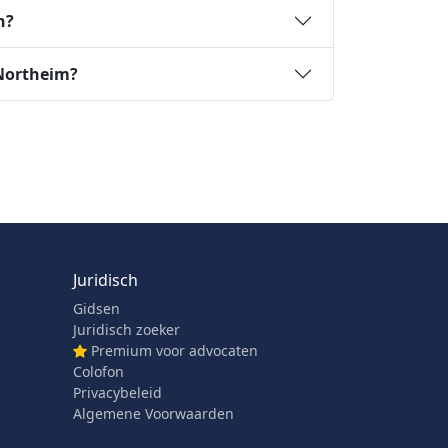
n?
 Northeim?
Juridisch
Gidsen
Juridisch zoeker
Premium voor advocaten
Colofon
Privacybeleid
Algemene Voorwaarden