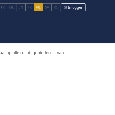
TR
DE
EN
FR
NL
SV
RO
Inloggen
taal op alle rechtsgebieden — van