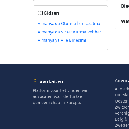
Bie
Gidsen
Wat
Almanya'da Oturma İzni Uzatma
Almanya'da Şirket Kurma Rehberi
Almanya'ya Aile Birleşimi
Advoc
avukat.eu
Alle ad
Platform voor het vinden van
Duitsl
advocaten voor de Turkse
Oostenr
gemeenschap in Europa.
Zwitse
Verenig
België
Zwede