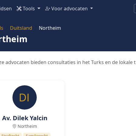
idsen
Tools
Voor advocaten
ds
Duitsland
Northeim
rtheim
e advocaten bieden consultaties in het Turks en de lokale 
Av. Dilek Yalcin
Northeim
Strafrecht
Familierecht