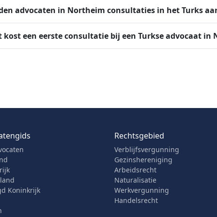
den advocaten in Northeim consultaties in het Turks aa
 kost een eerste consultatie bij een Turkse advocaat in
atengids
Rechtsgebied
vocaten
Verblijfsvergunning
and
Gezinshereniging
ijk
Arbeidsrecht
rland
Naturalisatie
d Koninkrijk
Werkvergunning
Handelsrecht
n