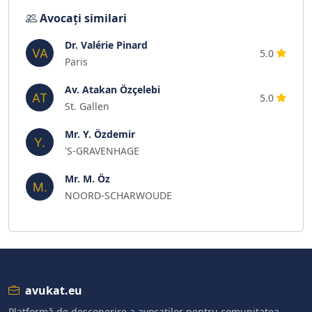
Avocați similari
Dr. Valérie Pinard
5.0
Paris
Av. Atakan Özçelebi
5.0
St. Gallen
Mr. Y. Özdemir
'S-GRAVENHAGE
Mr. M. Öz
NOORD-SCHARWOUDE
avukat.eu
Platformă de descoperire a avocaților pentru comunitatea