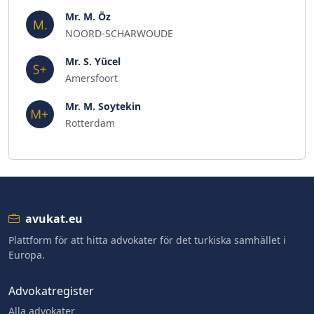
Mr. M. Öz
NOORD-SCHARWOUDE
Mr. S. Yücel
Amersfoort
Mr. M. Soytekin
Rotterdam
avukat.eu
Plattform för att hitta advokater för det turkiska samhället i
Europa.
Advokatregister
Alla advokater