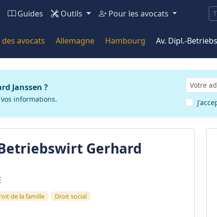
Guides
Outils
Pour les avocats
T
 des avocats
Allemagne
Hambourg
Av. Dipl.-Betrie
ard Janssen ?
 vos informations.
J'acce
-Betriebswirt Gerhard
E
oit de la famille
Droit social