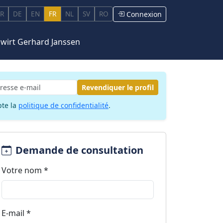
R
DE
EN
FR
NL
SV
RO
Connexion
bswirt Gerhard Janssen
Revendiquer le profil
pte la
politique de confidentialité
.
Demande de consultation
Votre nom *
E-mail *