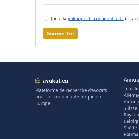
J'ai lu la
politique de confidentialité
et j'ac
Soumettre
Annuai
avukat.eu
Tous le
Plateforme de recherche d'avocats
Allema
pour la communauté turque en
Autric
Europe.
Suisse
Royau
Belgiq
Suède
Rouma