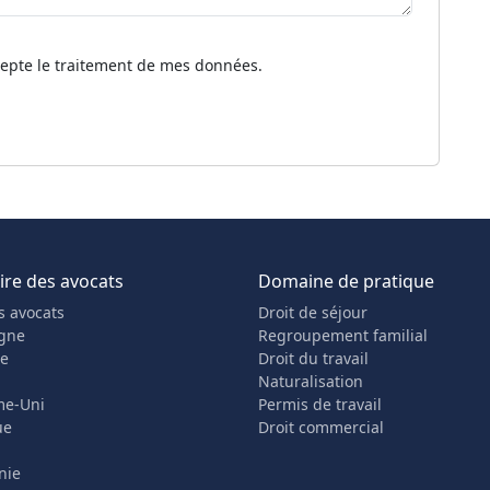
cepte le traitement de mes données.
re des avocats
Domaine de pratique
s avocats
Droit de séjour
gne
Regroupement familial
he
Droit du travail
Naturalisation
me-Uni
Permis de travail
ue
Droit commercial
nie