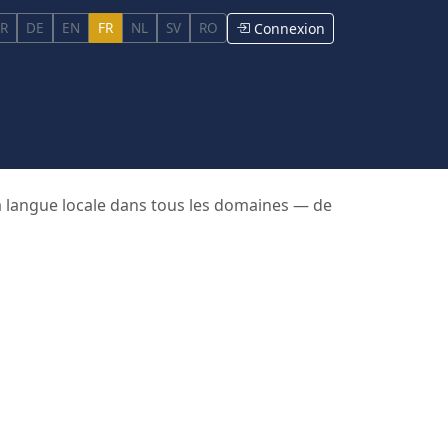
R
DE
EN
FR
NL
SV
RO
Connexion
a langue locale dans tous les domaines — de