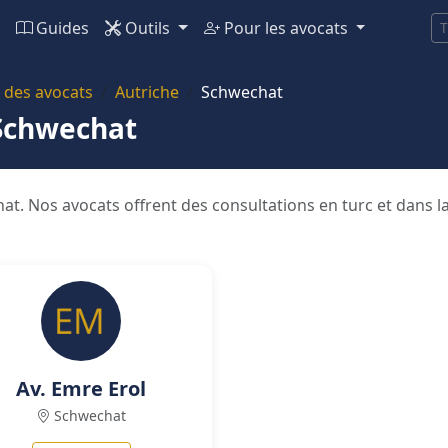
Guides
Outils
Pour les avocats
T
 des avocats
Autriche
Schwechat
 Schwechat
t. Nos avocats offrent des consultations en turc et dans l
Av. Emre Erol
Schwechat