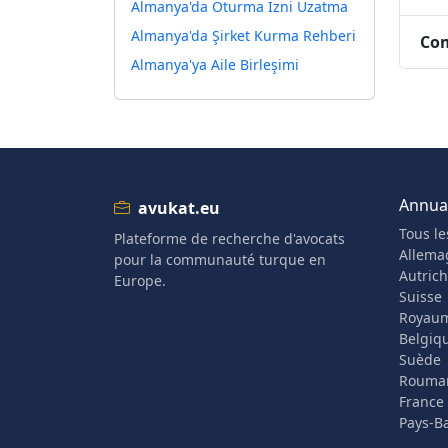
Almanya'da Oturma İzni Uzatma
Almanya'da Şirket Kurma Rehberi
Com
Almanya'ya Aile Birleşimi
Annuai
avukat.eu
Tous le
Plateforme de recherche d'avocats
Allema
pour la communauté turque en
Autric
Europe.
Suisse
Royau
Belgiq
Suède
Rouma
France
Pays-B