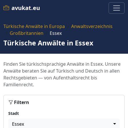
avukat.eu
Türkische Anwälte in Europa
Anwaltsverzeichnis
Großbritannien
Essex
Türkische Anwälte in Essex
Finden Sie türkischsprachige Anwälte in Essex. Unsere
Anwälte beraten Sie auf Türkisch und Deutsch in allen
Rechtsgebieten — von Aufenthaltsrecht bis
Familienrecht.
Filtern
Stadt
Essex