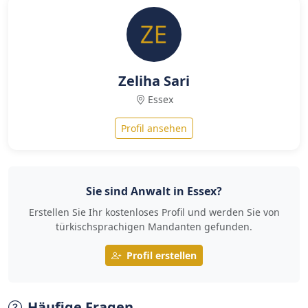
Zeliha Sari
Essex
Profil ansehen
Sie sind Anwalt in Essex?
Erstellen Sie Ihr kostenloses Profil und werden Sie von
türkischsprachigen Mandanten gefunden.
Profil erstellen
Häufige Fragen