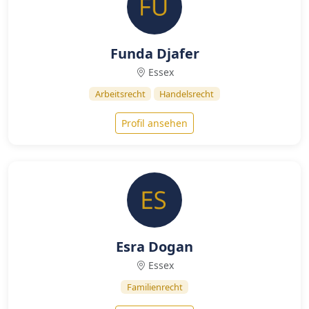
Funda Djafer
Essex
Arbeitsrecht
Handelsrecht
Profil ansehen
Esra Dogan
Essex
Familienrecht