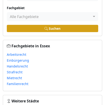
Fachgebiet
Alle Fachgebiete
Suchen
Fachgebiete in Essex
Arbeitsrecht
Einbürgerung
Handelsrecht
Strafrecht
Mietrecht
Familienrecht
Weitere Städte