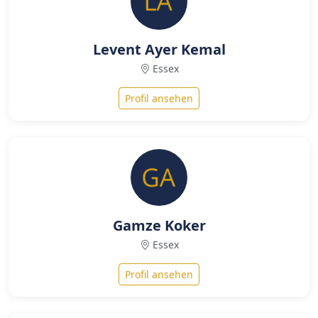
Levent Ayer Kemal
Essex
Profil ansehen
Gamze Koker
Essex
Profil ansehen