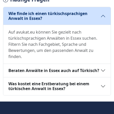
Wie finde ich einen türkischsprachigen
Anwalt in Essex?
Auf avukat.eu können Sie gezielt nach
türkischsprachigen Anwälten in Essex suchen.
Filtern Sie nach Fachgebiet, Sprache und
Bewertungen, um den passenden Anwalt zu
finden.
Beraten Anwälte in Essex auch auf Türkisch?
Was kostet eine Erstberatung bei einem
türkischen Anwalt in Essex?