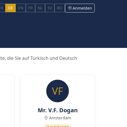
TR
DE
EN
FR
NL
SV
RO
Anmelden
e, die Sie auf Türkisch und Deutsch
Mr. V.F. Dogan
Amsterdam
Handelsrecht