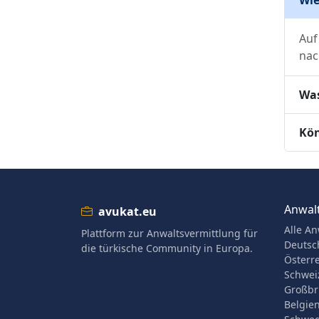
Auf
nac
Was
Kön
Anwalt
avukat.eu
Alle An
Plattform zur Anwaltsvermittlung für
Deutsc
die türkische Community in Europa.
Österr
Schwei
Großbr
Belgie