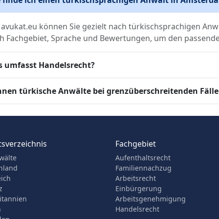
 avukat.eu können Sie gezielt nach türkischsprachigen Anw
h Fachgebiet, Sprache und Bewertungen, um den passenden
 umfasst Handelsrecht?
nen türkische Anwälte bei grenzüberschreitenden Fälle
sverzeichnis
Fachgebiet
wälte
Aufenthaltsrecht
hland
Familiennachzug
eich
Arbeitsrecht
z
Einbürgerung
itannien
Arbeitsgenehmigung
n
Handelsrecht