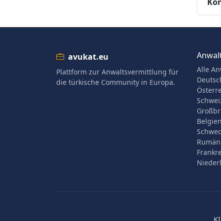
Kön
Anwalt
avukat.eu
Alle An
Plattform zur Anwaltsvermittlung für
Deutsc
die türkische Community in Europa.
Österr
Schwei
Großbr
Belgie
Schwe
Rumän
Frankr
Nieder
KI