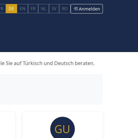
TR
DE
EN
FR
NL
SV
RO
Anmelden
die Sie auf Türkisch und Deutsch beraten.