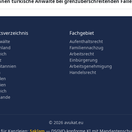
nen türkische Anwälte bei grenzüberschreitenden Fälle
sverzeichnis
Fachgebiet
wälte
Aufenthaltsrecht
hland
Familiennachzug
eich
Arbeitsrecht
z
Einbürgerung
itannien
Arbeitsgenehmigung
n
Handelsrecht
den
ien
eich
lande
© 2026 avukat.eu
 für Kanzleien:
Saklam
— DSGVO-konforme KI mit Mandantenschut