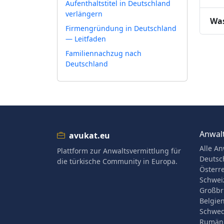
Aufenthaltstitel in Deutschland
verlängern
Was
Firmengründung in Deutschland
— Leitfaden
Familiennachzug nach
Deutschland
Anwalt
avukat.eu
Alle An
Plattform zur Anwaltsvermittlung für
Deutsc
die türkische Community in Europa.
Österr
Schwei
Großbr
Belgie
Schwe
Rumän