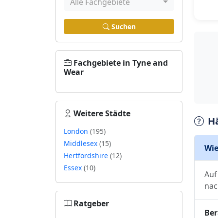
Alle Fachgebiete
Suchen
Fachgebiete in Tyne and
Wear
Weitere Städte
H
London
(195)
Middlesex
(15)
Wie
Hertfordshire
(12)
Essex
(10)
Auf
nac
Ratgeber
Ber