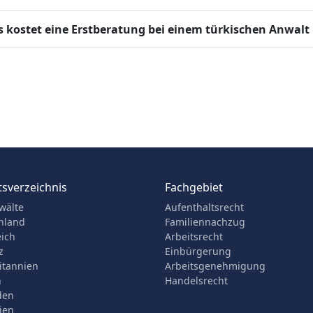
 kostet eine Erstberatung bei einem türkischen Anwalt
sverzeichnis
Fachgebiet
wälte
Aufenthaltsrecht
hland
Familiennachzug
eich
Arbeitsrecht
z
Einbürgerung
itannien
Arbeitsgenehmigung
n
Handelsrecht
den
ien