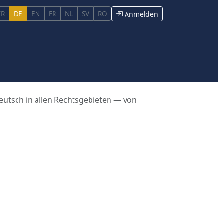
TR
DE
EN
FR
NL
SV
RO
Anmelden
eutsch in allen Rechtsgebieten — von