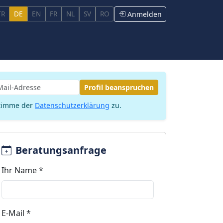
TR
DE
EN
FR
NL
SV
RO
Anmelden
Profil beanspruchen
stimme der
Datenschutzerklärung
zu.
Beratungsanfrage
Ihr Name *
E-Mail *